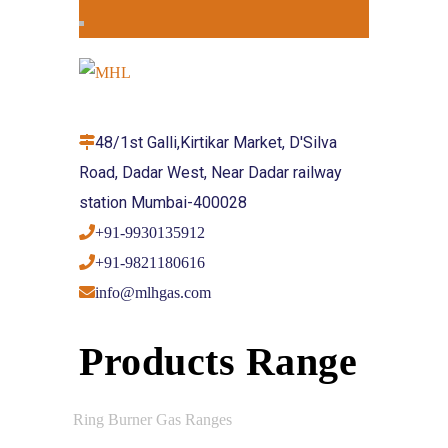
48/1st Galli,Kirtikar Market, D'Silva
Road, Dadar West, Near Dadar railway
station Mumbai-400028
+91-9930135912
+91-9821180616
info@mlhgas.com
Products Range
Ring Burner Gas Ranges