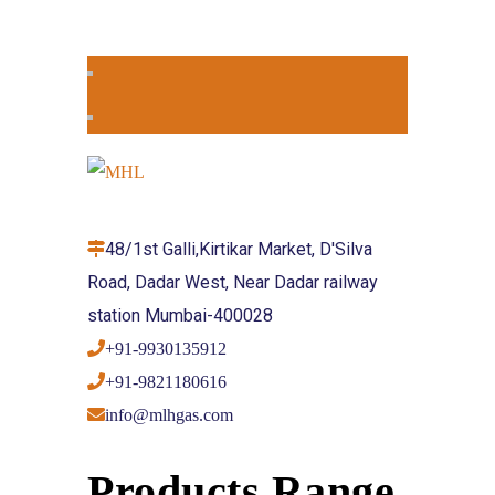
48/1st Galli,Kirtikar Market, D'Silva
Road, Dadar West, Near Dadar railway
station Mumbai-400028
+91-9930135912
+91-9821180616
info@mlhgas.com
Products Range